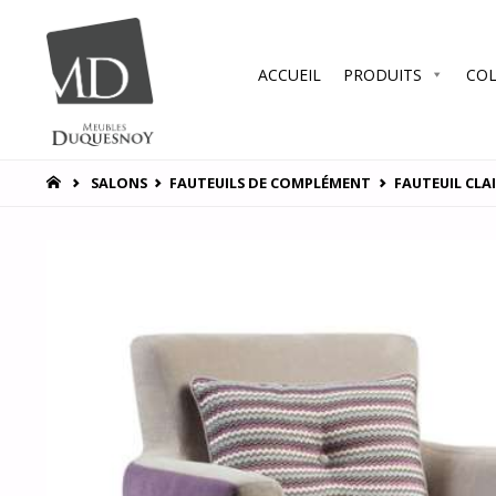
Skip
ACCUEIL
PRODUITS
COL
to
MEUBLES
DUQUESNOY
content
Vous
accompagner
HOME
SALONS
FAUTEUILS DE COMPLÉMENT
FAUTEUIL CLAI
pour vous
satisfaire !