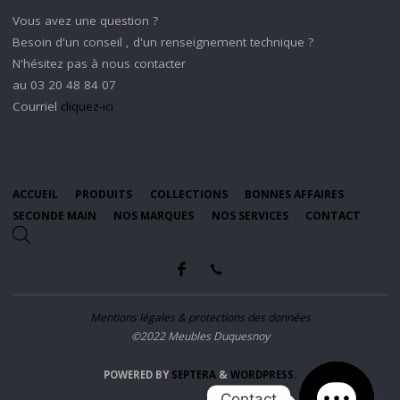
Vous avez une question ?
Besoin d'un conseil , d'un renseignement technique ?
N'hésitez pas à nous contacter
au 03 20 48 84 07
Courriel
cliquez-ici
ACCUEIL
PRODUITS
COLLECTIONS
BONNES AFFAIRES
SECONDE MAIN
NOS MARQUES
NOS SERVICES
CONTACT
Mentions légales & protections des données
©2022 Meubles Duquesnoy
POWERED BY
SEPTERA
&
WORDPRESS.
Contact