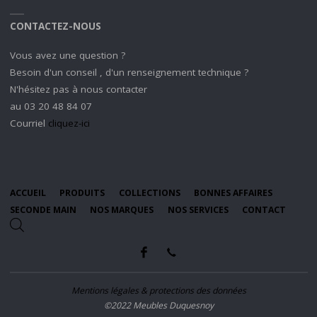
CONTACTEZ-NOUS
Vous avez une question ?
Besoin d'un conseil , d'un renseignement technique ?
N'hésitez pas à nous contacter
au 03 20 48 84 07
Courriel
cliquez-ici
ACCUEIL
PRODUITS
COLLECTIONS
BONNES AFFAIRES
SECONDE MAIN
NOS MARQUES
NOS SERVICES
CONTACT
Mentions légales & protections des données
©2022 Meubles Duquesnoy