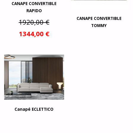
CANAPE CONVERTIBLE
RAPIDO
CANAPE CONVERTIBLE
Le
1920,00
€
TOMMY
prix
Le
1344,00
€
initial
prix
était :
actuel
1920,00 €.
est :
1344,00 €.
Canapé ECLETTICO