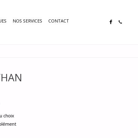
UES
NOS SERVICES
CONTACT
THAN
m
u choix
mplément