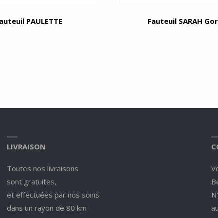
auteuil PAULETTE
Fauteuil SARAH Gor
LIVRAISON
C
Toutes nos livraisons
V
sont gratuites,
Be
et effectuées par nos soins
N
dans un rayon de 80 km
a