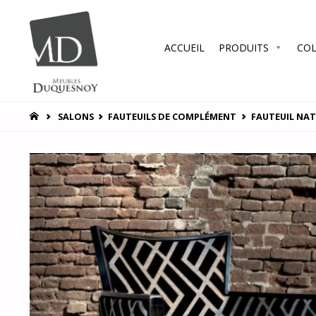
Skip
ACCUEIL
PRODUITS
COL
to
MEUBLES
DUQUESNOY
content
Vous
accompagner
HOME
SALONS
FAUTEUILS DE COMPLÉMENT
FAUTEUIL NA
pour vous
satisfaire !