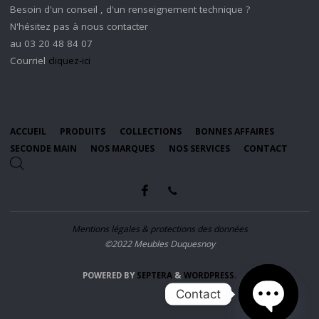
Besoin d'un conseil , d'un renseignement technique ?
N'hésitez pas à nous contacter
au 03 20 48 84 07
Courriel
cliquez-ici
ACCUEIL
PRODUITS
COLLECTIONS
BONNES AFFAIRES
SECONDE MAIN
NOS MARQUES
NOS SERVICES
CONTACT
Mentions légales & protections des données
©2022 Meubles Duquesnoy
POWERED BY
SEPTERA
&
WORDPRESS.
Contact