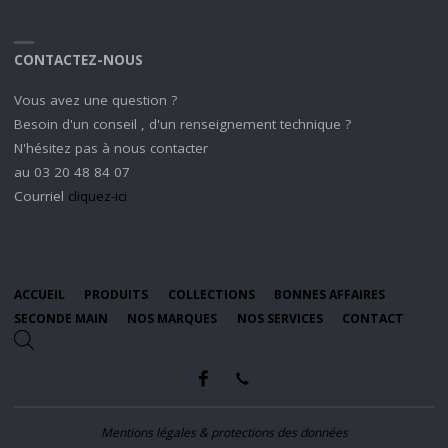
CONTACTEZ-NOUS
Vous avez une question ?
Besoin d'un conseil , d'un renseignement technique ?
N'hésitez pas à nous contacter
au 03 20 48 84 07
Courriel
cliquez-ici
ACCUEIL
PRODUITS
COLLECTIONS
BONNES AFFAIRES
SECONDE MAIN
NOS MARQUES
NOS SERVICES
CONTACT
Mentions légales & protections des données