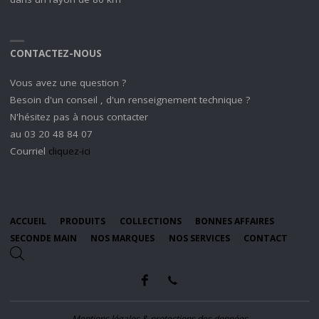
CONTACTEZ-NOUS
Vous avez une question ?
Besoin d'un conseil , d'un renseignement technique ?
N'hésitez pas à nous contacter
au 03 20 48 84 07
Courriel
cliquez-ici
ACCUEIL
PRODUITS
COLLECTIONS
BONNES AFFAIRES
SECONDE MAIN
NOS MARQUES
NOS SERVICES
CONTACT
Mentions légales & protections des données