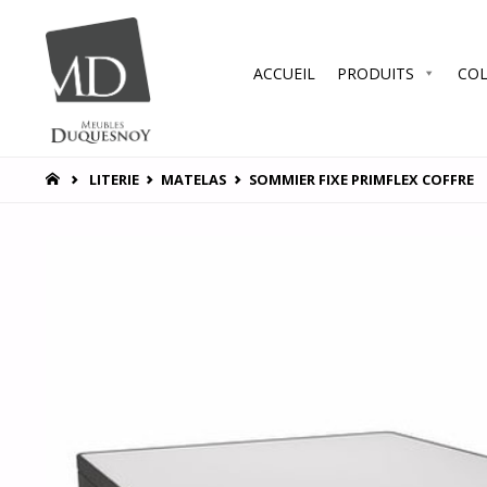
Skip
ACCUEIL
PRODUITS
COL
to
MEUBLES
DUQUESNOY
content
Vous
accompagner
HOME
LITERIE
MATELAS
SOMMIER FIXE PRIMFLEX COFFRE
pour vous
satisfaire !