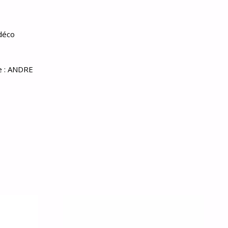
 déco
e :
ANDRE