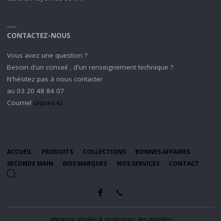
CONTACTEZ-NOUS
Vous avez une question ?
Besoin d'un conseil , d'un renseignement technique ?
N'hésitez pas à nous contacter
au 03 20 48 84 07
Courriel
cliquez-ici
ACCUEIL
PRODUITS
COLLECTIONS
BONNES AFFAIRES
SECONDE MAIN
NOS MARQUES
NOS SERVICES
CONTACT
Mentions légales & protections des données