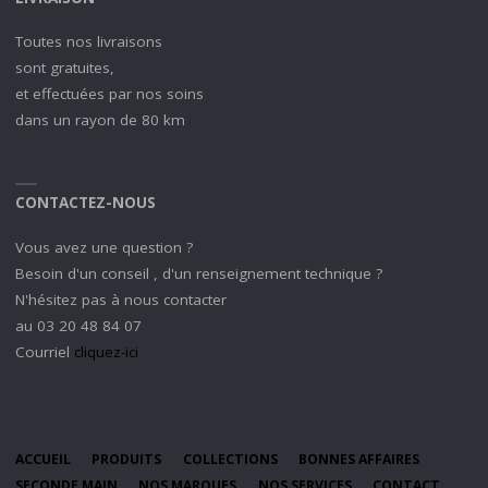
Toutes nos livraisons
sont gratuites,
et effectuées par nos soins
dans un rayon de 80 km
CONTACTEZ-NOUS
Vous avez une question ?
Besoin d'un conseil , d'un renseignement technique ?
N'hésitez pas à nous contacter
au 03 20 48 84 07
Courriel
cliquez-ici
ACCUEIL
PRODUITS
COLLECTIONS
BONNES AFFAIRES
SECONDE MAIN
NOS MARQUES
NOS SERVICES
CONTACT