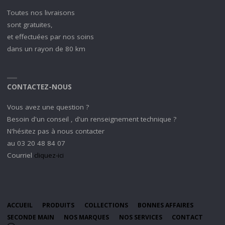
Toutes nos livraisons
sont gratuites,
et effectuées par nos soins
dans un rayon de 80 km
CONTACTEZ-NOUS
Vous avez une question ?
Besoin d'un conseil , d'un renseignement technique ?
N'hésitez pas à nous contacter
au 03 20 48 84 07
Courriel
cliquez-ici
ACCUEIL
PRODUITS
COLLECTIONS
BONNES AFFAIRES
SECONDE MAIN
NOS MARQUES
NOS SERVICES
CONTACT