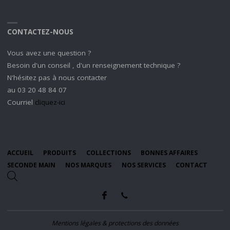
CONTACTEZ-NOUS
Vous avez une question ?
Besoin d'un conseil , d'un renseignement technique ?
N'hésitez pas à nous contacter
au 03 20 48 84 07
Courriel
cliquez-ici
ACCUEIL
PRODUITS
COLLECTIONS
BONNES AFFAIRES
SECONDE MAIN
NOS MARQUES
NOS SERVICES
CONTACT
Mentions légales & protections des données