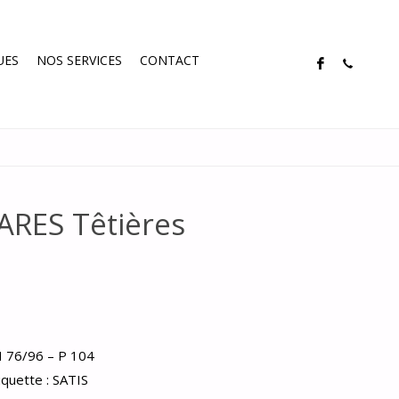
UES
NOS SERVICES
CONTACT
RES Têtières
H 76/96 – P 104
iquette :
SATIS