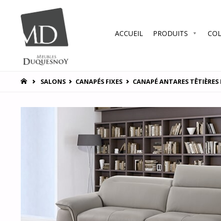
Skip
ACCUEIL
PRODUITS
COL
to
MEUBLES
DUQUESNOY
content
Vous
accompagner
HOME
SALONS
CANAPÉS FIXES
CANAPÉ ANTARES TÊTIÈRES
pour vous
satisfaire !