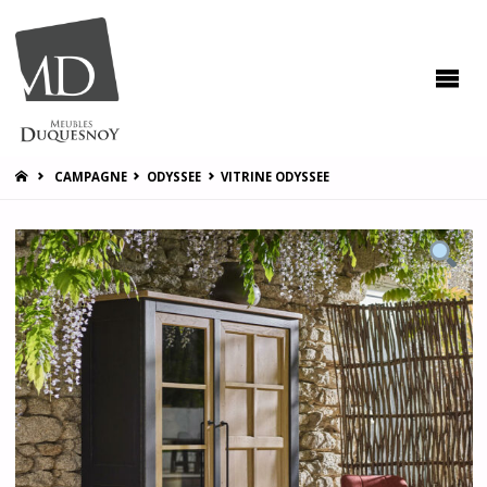
MEUBLES
DUQUESNOY
Vous
accompagner
pour vous
satisfaire !
HOME
CAMPAGNE
ODYSSEE
VITRINE ODYSSEE