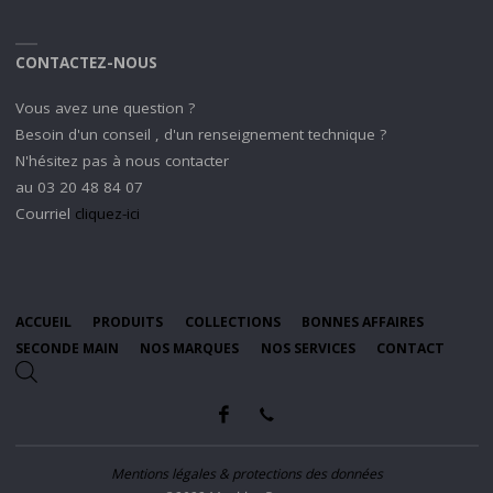
CONTACTEZ-NOUS
Vous avez une question ?
Besoin d'un conseil , d'un renseignement technique ?
N'hésitez pas à nous contacter
au 03 20 48 84 07
Courriel
cliquez-ici
ACCUEIL
PRODUITS
COLLECTIONS
BONNES AFFAIRES
SECONDE MAIN
NOS MARQUES
NOS SERVICES
CONTACT
Mentions légales & protections des données