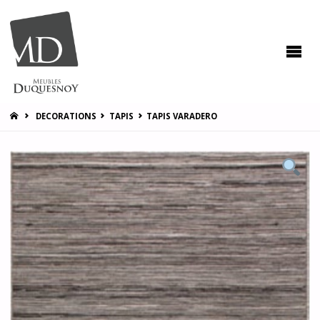
MEUBLES
DUQUESNOY
Vous
accompagner
pour vous
satisfaire !
HOME
DECORATIONS
TAPIS
TAPIS VARADERO