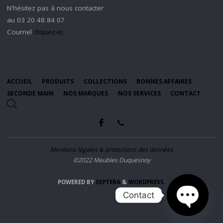
N'hésitez pas à nous contacter
au 03 20 48 84 07
Courriel
cliquez-ici
ACCUEIL
PRODUITS
COLLECTIONS
BONNES AFFAIRES
SECONDE MAIN
NOS MARQUES
NOS SERVICES
CONTACT
Mentions légales & protections des données
©2022 Meubles Duquesnoy
POWERED BY
SEPTERA
&
WORDPRESS.
Contact
OPEN