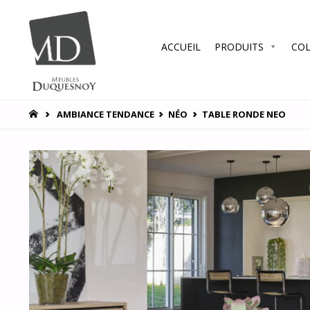
Skip
ACCUEIL
PRODUITS
COL
to
MEUBLES
DUQUESNOY
content
Vous
accompagner
HOME
AMBIANCE TENDANCE
NÉO
TABLE RONDE NEO
pour vous
satisfaire !