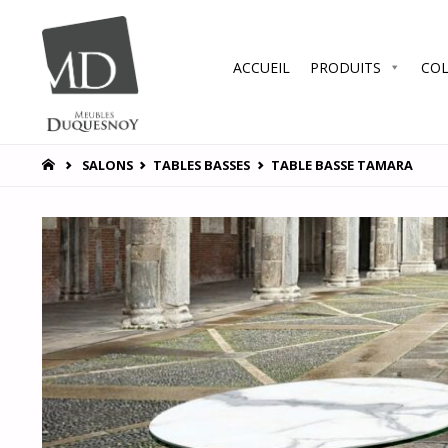
Skip
ACCUEIL
PRODUITS
COL
to
MEUBLES
DUQUESNOY
content
Vous
accompagner
HOME
SALONS
TABLES BASSES
TABLE BASSE TAMARA
pour vous
satisfaire !