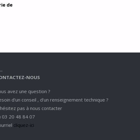
rie de
ONTACTEZ-NOUS
ous avez une question ?
soin d'un conseil , d'un renseignement technique ?
'hésitez pas à nous contacter
u 03 20 48 84 07
ourriel
cliquez-ici