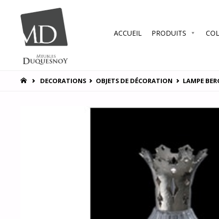
Skip
ACCUEIL
PRODUITS
COL
to
MEUBLES
DUQUESNOY
content
Vous
accompagner
HOME
DECORATIONS
OBJETS DE DÉCORATION
LAMPE BERG
pour vous
satisfaire !