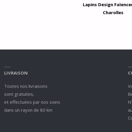
Lapins Design Faïence
Charolles
LIVRAISON
C
Toutes nos livraisons
V
sont gratuites,
Be
et effectuées par nos soins
N
dans un rayon de 80 km
a
C