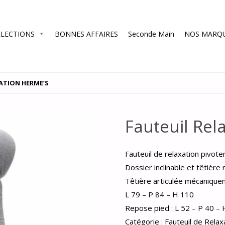
LECTIONS
BONNES AFFAIRES
Seconde Main
NOS MARQ
ATION HERME’S
Fauteuil Rel
Fauteuil de relaxation pivot
Dossier inclinable et têtière 
Têtière articulée mécaniqu
L 79 – P 84 – H 110
Repose pied : L 52 – P 40 – 
Catégorie :
Fauteuil de Relax