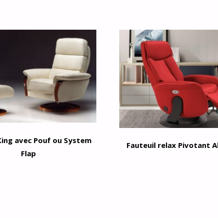
King avec Pouf ou System
Fauteuil relax Pivotant 
Flap