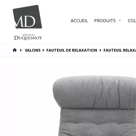
Skip
ACCUEIL
PRODUITS
COL
to
MEUBLES
DUQUESNOY
content
Vous
accompagner
HOME
SALONS
FAUTEUIL DE RELAXATION
FAUTEUIL RELAX
pour vous
satisfaire !