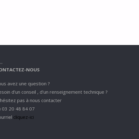
ONTACTEZ-NOUS
ous avez une question ?
soin d'un conseil , d'un renseignement technique ?
'hésitez pas à nous contacter
u 03 20 48 84 07
ourriel
cliquez-ici