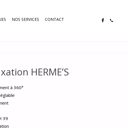
UES
NOS SERVICES
CONTACT
axation HERME’S
ement à 360°
réglable
ement
H 39
ation