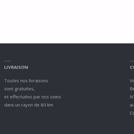
LIVRAISON
C
Toutes nos livraisons
V
sont gratuites,
Be
et effectuées par nos soins
N
dans un rayon de 80 km
a
C