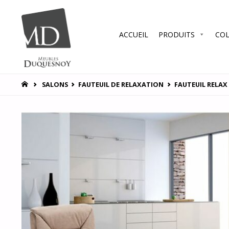
Skip
ACCUEIL
PRODUITS
COL
to
MEUBLES
DUQUESNOY
content
Vous
accompagner
HOME
SALONS
FAUTEUIL DE RELAXATION
FAUTEUIL RELAX
pour vous
satisfaire !