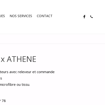
UES
NOS SERVICES
CONTACT
lax ATHENE
moteurs avec releveur et commande
es
microfibre ou tissu.
P 78