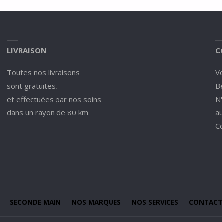
LIVRAISON
C
Toutes nos livraisons
V
sont gratuites,
Be
et effectuées par nos soins
N
dans un rayon de 80 km
a
C
SECONDE MAIN
NOS MARQUES
NOS SERVICES
CONTACT