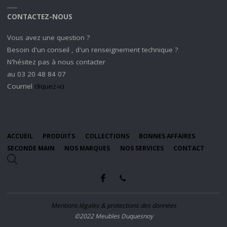
CONTACTEZ-NOUS
Vous avez une question ?
Besoin d'un conseil , d'un renseignement technique ?
N'hésitez pas à nous contacter
au 03 20 48 84 07
Courriel
cliquez-ici
ACCUEIL
PRODUITS
COLLECTIONS
BONNES AFFAIRES
SECONDE MAIN
NOS MARQUES
NOS SERVICES
CONTACT
Mentions légales & protections des données
©2022 Meubles Duquesnoy