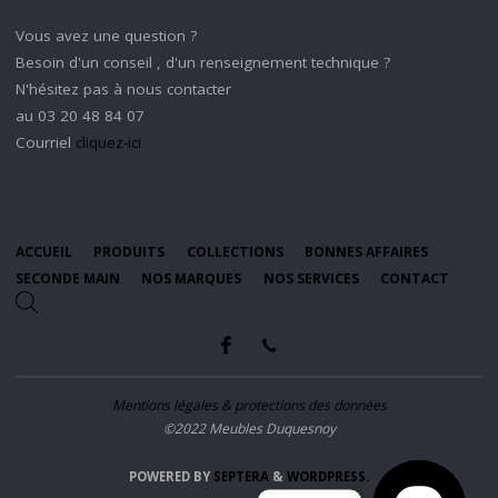
Vous avez une question ?
Besoin d'un conseil , d'un renseignement technique ?
N'hésitez pas à nous contacter
au 03 20 48 84 07
Courriel
cliquez-ici
ACCUEIL
PRODUITS
COLLECTIONS
BONNES AFFAIRES
SECONDE MAIN
NOS MARQUES
NOS SERVICES
CONTACT
Mentions légales & protections des données
©2022 Meubles Duquesnoy
POWERED BY
SEPTERA
&
WORDPRESS.