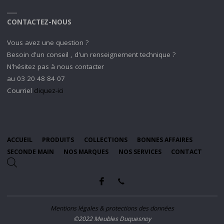
CONTACTEZ-NOUS
Vous avez une question ?
Besoin d'un conseil , d'un renseignement technique ?
N'hésitez pas à nous contacter
au 03 20 48 84 07
Courriel
cliquez-ici
ACCUEIL
PRODUITS
COLLECTIONS
BONNES AFFAIRES
SECONDE MAIN
NOS MARQUES
NOS SERVICES
CONTACT
Mentions légales & protections des données
©2022 Meubles Duquesnoy