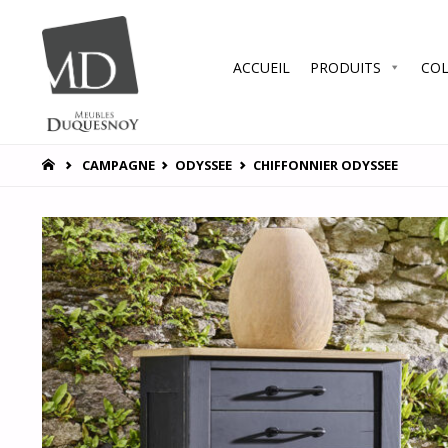
Skip
ACCUEIL
PRODUITS
COL
to
MEUBLES
DUQUESNOY
content
Vous
accompagner
HOME
CAMPAGNE
ODYSSEE
CHIFFONNIER ODYSSEE
pour vous
satisfaire !