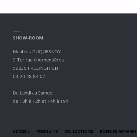
SHOW-ROOM
Meubles DUQUESNOY
9 Ter rue d'Armentières
59236 FRELINGHIEN
03 20 48 84 07
Du Lundi au Samedi
de 10h à 12h et 14h à 19h
ACCUEIL
PRODUITS
COLLECTIONS
BONNES AFFAIRES