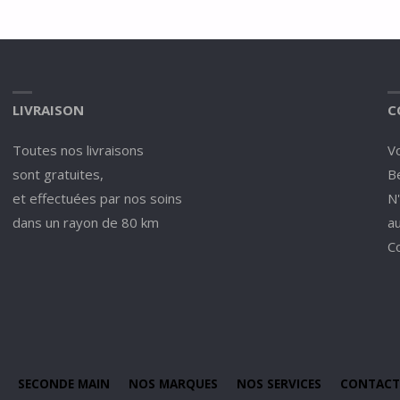
LIVRAISON
C
Toutes nos livraisons
V
sont gratuites,
Be
et effectuées par nos soins
N
dans un rayon de 80 km
a
C
SECONDE MAIN
NOS MARQUES
NOS SERVICES
CONTACT