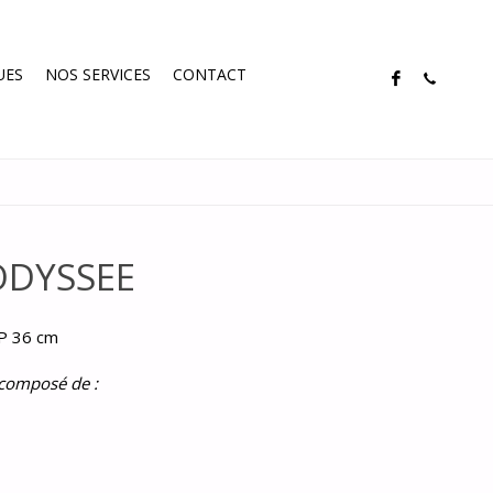
UES
NOS SERVICES
CONTACT
 ODYSSEE
 P 36 cm
 composé de :