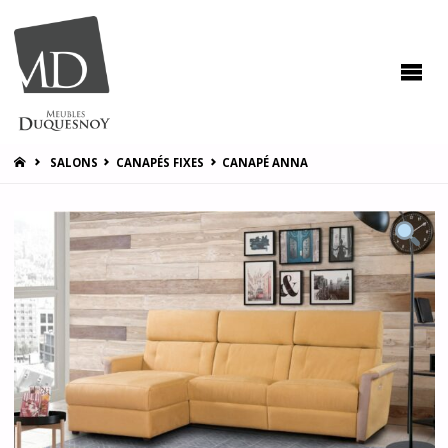
MEUBLES
DUQUESNOY
Vous
accompagner
pour vous
satisfaire !
HOME
SALONS
CANAPÉS FIXES
CANAPÉ ANNA