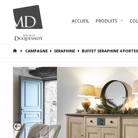
Skip
ACCUEIL
PRODUITS
COL
to
MEUBLES
DUQUESNOY
content
Vous
accompagner
HOME
CAMPAGNE
SERAPHINE
BUFFET SERAPHINE 4 PORTES
pour vous
satisfaire !