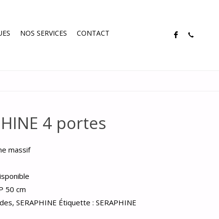
UES
NOS SERVICES
CONTACT
PHINE 4 portes
ne massif
disponible
 P 50 cm
ades
,
SERAPHINE
Étiquette :
SERAPHINE