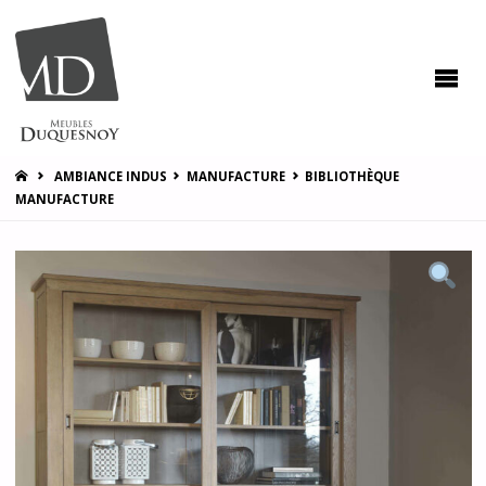
MEUBLES
DUQUESNOY
Vous
accompagner
pour vous
satisfaire !
HOME
AMBIANCE INDUS
MANUFACTURE
BIBLIOTHÈQUE
MANUFACTURE