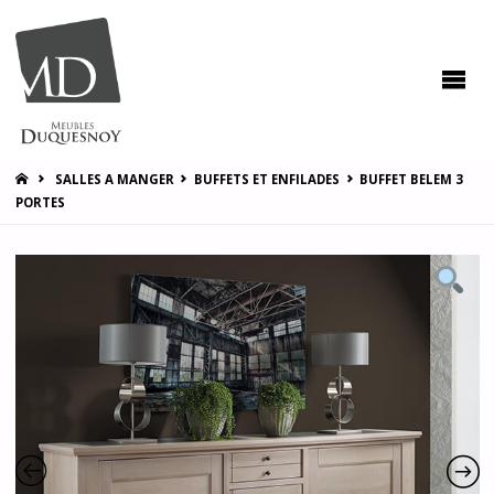
MEUBLES
DUQUESNOY
Vous
accompagner
pour vous
satisfaire !
HOME
SALLES A MANGER
BUFFETS ET ENFILADES
BUFFET BELEM 3
PORTES