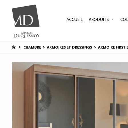
Skip
ACCUEIL
PRODUITS
COL
to
MEUBLES
DUQUESNOY
content
Vous
accompagner
HOME
CHAMBRE
ARMOIRES ET DRESSINGS
ARMOIRE FIRST 
pour vous
satisfaire !