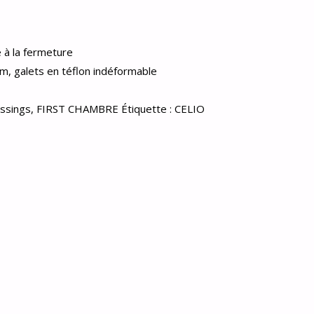
e à la fermeture
um, galets en téflon indéformable
ssings
,
FIRST CHAMBRE
Étiquette :
CELIO